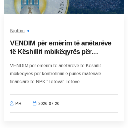
Njoftim
VENDIM për emërim të anëtarëve
të Këshillit mbikëqyrës për
kontrollimin e punës materiale-
VENDIM për emërim të anëtarëve të Këshillit
financiare të NPK "Tetova" Tetovë
mbikëqyrës për kontrollimin e punës materiale-
financiare të NPK "Tetova" Tetovë
P.R
2026-07-20