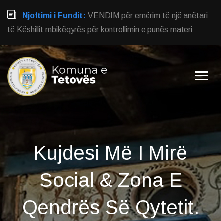
Njoftimi i Fundit:
VENDIM për emërim të një anëtari
të Këshillit mbikëqyrës për kontrollimin e punës materi
Kujdesi Më I Mirë
Social
& Zona E
Qendrës Së Qytetit.