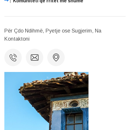
Komuniteti që rritet më shumë
Për Çdo Ndihmë, Pyetje ose Sugjerim, Na
Kontaktoni