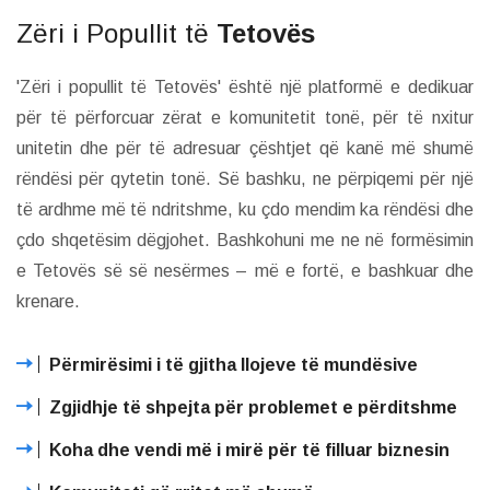
Zëri i Popullit të
Tetovës
'Zëri i popullit të Tetovës' është një platformë e dedikuar
për të përforcuar zërat e komunitetit tonë, për të nxitur
unitetin dhe për të adresuar çështjet që kanë më shumë
rëndësi për qytetin tonë. Së bashku, ne përpiqemi për një
të ardhme më të ndritshme, ku çdo mendim ka rëndësi dhe
çdo shqetësim dëgjohet. Bashkohuni me ne në formësimin
e Tetovës së së nesërmes – më e fortë, e bashkuar dhe
krenare.
Përmirësimi i të gjitha llojeve të mundësive
Zgjidhje të shpejta për problemet e përditshme
Koha dhe vendi më i mirë për të filluar biznesin