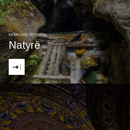
EKSPLORO TETOVËN
Natyrë