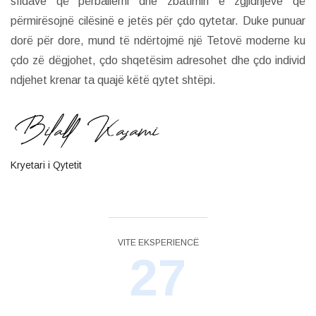
sfidave që përballemi dhe zbatimin e zgjidhjeve që
përmirësojnë cilësinë e jetës për çdo qytetar. Duke punuar
dorë për dore, mund të ndërtojmë një Tetovë moderne ku
çdo zë dëgjohet, çdo shqetësim adresohet dhe çdo individ
ndjehet krenar ta quajë këtë qytet shtëpi.
Kryetari i Qytetit
VITE EKSPERIENCË
27