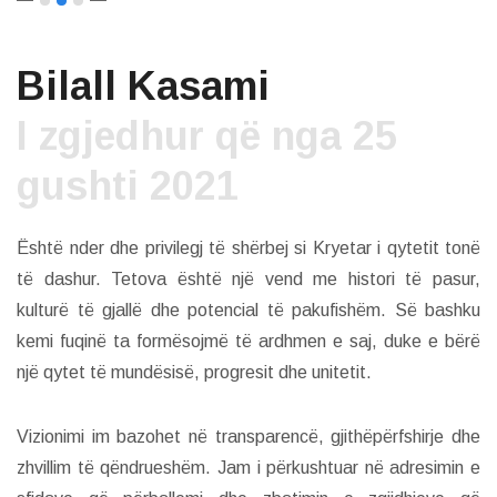
Bilall Kasami
I zgjedhur që nga 25
gushti 2021
Është nder dhe privilegj të shërbej si Kryetar i qytetit tonë
të dashur. Tetova është një vend me histori të pasur,
kulturë të gjallë dhe potencial të pakufishëm. Së bashku
kemi fuqinë ta formësojmë të ardhmen e saj, duke e bërë
një qytet të mundësisë, progresit dhe unitetit.
Vizionimi im bazohet në transparencë, gjithëpërfshirje dhe
zhvillim të qëndrueshëm. Jam i përkushtuar në adresimin e