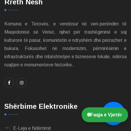
Rreth Nesh
Komuna e Tetovës, e vendosur në veri-perëndim të
Maqedonisë së Veriut, njihet për trashëgiminë e saj
kulturore të pasur, komunitetin e ndryshëm dhe peizazhet e
bukura. Fokusohet në modernizim, përmirësimin e
infrastrukturës dhe mbështetjen e bizneseve lokale, ndërsa
ruajtjen e monumenteve historike.
Shërbime Elektronike
💬
🌐
Faqja e Vjetër
E-Leja e Ndërtimit