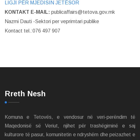
LIGJI PËR MJEDISIN JETËSOR
KONTAKT E-MAIL:
publicaffairs@tetova.gov.mk
Nazmi Dauti -Sektori per veprimtari publike
Kontact tel.:076 497 907
Rreth Nesh
Komuna e Tetovës, e vendosur në veri-perëndim të
Maqedonisë së Veriut, njihet për trashëgiminë e saj
kulturore të pasur, komunitetin e ndryshëm dhe peizazhet e